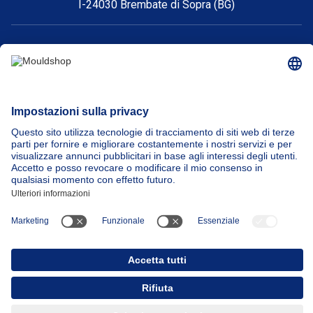
I-24030 Brembate di Sopra (BG)
+39 035 621159
order@nickerson.it
ISCRIVITI ALLA NOSTRA NEWSLETTER
Partita IVA:
IT03190630164