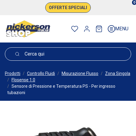
0
OFFERTE SPECIALI
Preferiti
Registrati
Carrello
MENU
Prodotti
Controllo Fluidi
Misurazione Flusso
Zona Singola
Flosense 1.0
Sensore di Pressione e Temperatura PS - Per ingresso
tubazioni